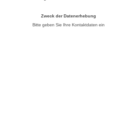
Zweck der Datenerhebung
Bitte geben Sie Ihre Kontaktdaten ein
·
Logopädie am Westring
Markus Schulte-Hötzel
·
·
·
Johanniterstraße 16
44787 Bochum
Tel. 0234 935 11 55
©
Markus Schulte-Hötzel
,
2026